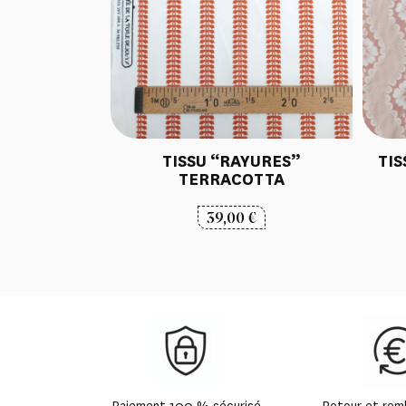
TISSU “RAYURES”
TIS
TERRACOTTA
39,00
€