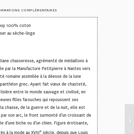
ORMATIONS COMPLÉMENTAIRES
Jouy 100% coton
ser au sèche-linge
 Diane chasseresse, agrémenté de médaillons à
tée par la Manufacture Petitpierre à Nantes vers
ité romaine assimilée à la déesse de la lune
 panthéon grec. Ayant fait vœux de chasteté,
a lisière entre le monde sauvage et civilisé, en
unes filles farouches qui repoussent ses
la chasse, de la guerre et de la nuit, elle est
 par son arc, le front surmonté d’un croissant de
e d’une biche ou d’un chien. Figure érotisante,
e
ès à la mode au XVIII
siècle, depuis que Louis