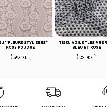
SU “FLEURS STYLISEES”
TISSU VOILE “LES ARB
ROSE POUDRE
BLEU ET ROSE
39,00
€
28,00
€