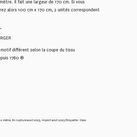
mètre. Il fait une largeur de 170 cm. Si vous
rez alors 100 cm x 170 cm, 2 unités correspondent
”
BURGER
motif différent selon la coupe du tissu
epuis 1760 ®
au mètre
,
En rupture aout 2025
,
import aout 2025
Étiquette :
tissu