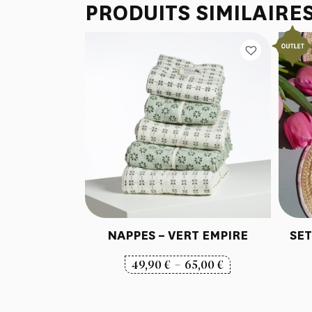
PRODUITS SIMILAIRE
NAPPES – VERT EMPIRE
SET
Plage
49,90
€
–
65,00
€
de
prix :