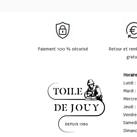
49,90 €
à
65,00 €
Paiement 100 % sécurisé
Retour et re
gratu
Horair
Lundi :
Mardi :
Mercred
Jeudi :
Vendred
Samedi 
Dimanch