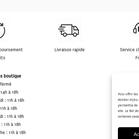
mboursement
Livraison rapide
Service c
its
F
es boutique
 fermé
 14h à 18h
Pour offrir le
stocker et/ou 
i : 11h à 18h
permettra de 
 11h à 18h
site. Le fait 
i : 11h à 18h
certaines cara
: 11h à 18h
e : 11h à 18h
Ac