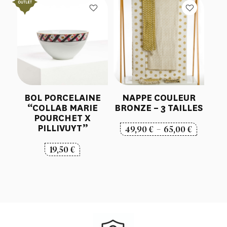
BOL PORCELAINE
NAPPE COULEUR
“COLLAB MARIE
BRONZE – 3 TAILLES
POURCHET X
PILLIVUYT”
Plage
49,90
€
–
65,00
€
de
19,50
€
prix :
49,90 €
à
65,00 €