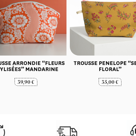
USSE ARRONDIE “FLEURS
TROUSSE PENELOPE “S
YLISÉES” MANDARINE
FLORAL”
39,90
€
35,00
€