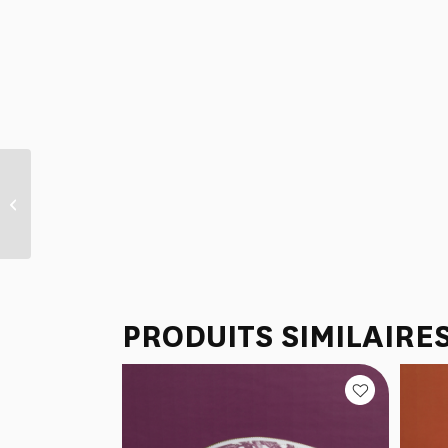
SEMAINIER DE LINGETTES
“L’ENFANT AU DAUPHIN”
VILOET
PRODUITS SIMILAIRE