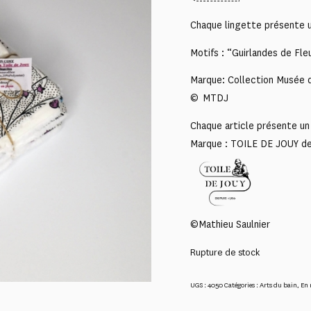
Chaque lingette présente un
Motifs : “Guirlandes de Fle
Marque: Collection Musée d
© MTDJ
Chaque article présente un 
Marque : TOILE DE JOUY d
©Mathieu Saulnier
Rupture de stock
UGS :
4050
Catégories :
Arts du bain
,
En 