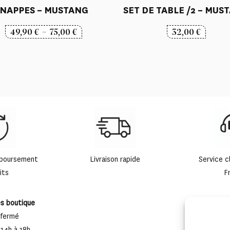
NAPPES – MUSTANG
SET DE TABLE /2 – MUS
Plage
49,90
€
–
75,00
€
32,00
€
de
prix :
49,90 €
à
75,00 €
mboursement
Livraison rapide
Service c
its
F
es boutique
 fermé
 14h à 18h