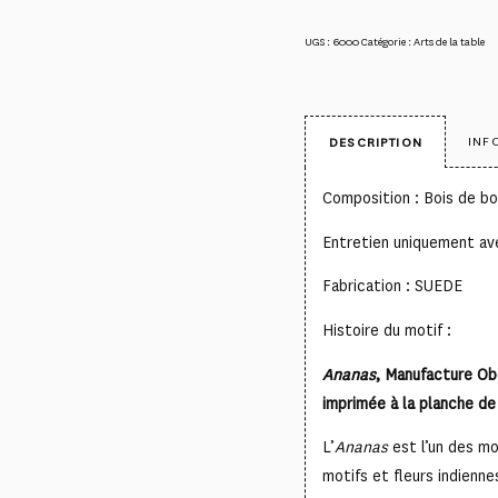
UGS :
6000
Catégorie :
Arts de la table
INF
DESCRIPTION
Composition : Bois de b
Entretien uniquement av
Fabrication : SUEDE
Histoire du motif :
Ananas
, Manufacture Ob
imprimée à la planche de 
L’
Ananas
est l’un des mot
motifs et fleurs indienn