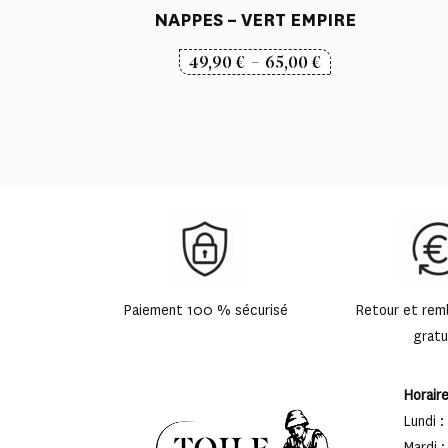
NAPPES – VERT EMPIRE
Plage
49,90
€
–
65,00
€
de
prix :
49,90 €
à
65,00 €
Paiement 100 % sécurisé
Retour et re
gratu
Horair
Lundi :
Mardi :