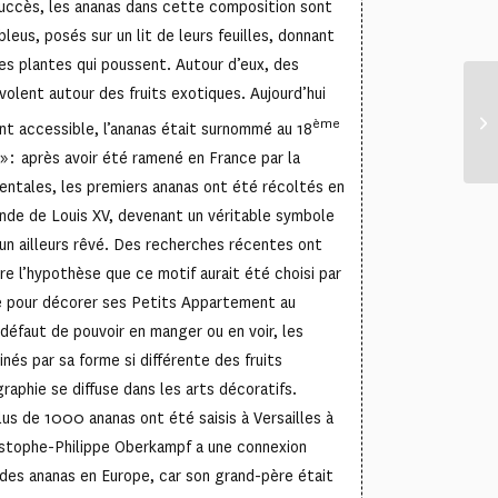
uccès, les ananas dans cette composition sont
bleus, posés sur un lit de leurs feuilles, donnant
des plantes qui poussent. Autour d’eux, des
volent autour des fruits exotiques. Aujourd’hui
ème
ent accessible, l’ananas était surnommé au 18
s » : après avoir été ramené en France par la
entales, les premiers ananas ont été récoltés en
nde de Louis XV, devenant un véritable symbole
’un ailleurs rêvé. Des recherches récentes ont
re l’hypothèse que ce motif aurait été choisi par
te pour décorer ses Petits Appartement au
 défaut de pouvoir en manger ou en voir, les
nés par sa forme si différente des fruits
raphie se diffuse dans les arts décoratifs.
lus de 1000 ananas ont été saisis à Versailles à
istophe-Philippe Oberkampf a une connexion
 des ananas en Europe, car son grand-père était