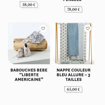
58,00
€
78,00
€
BABOUCHES BEBE
NAPPE COULEUR
“LIBERTE
BLEU ALLURE – 3
AMERICAINE”
TAILLES
65,00
€