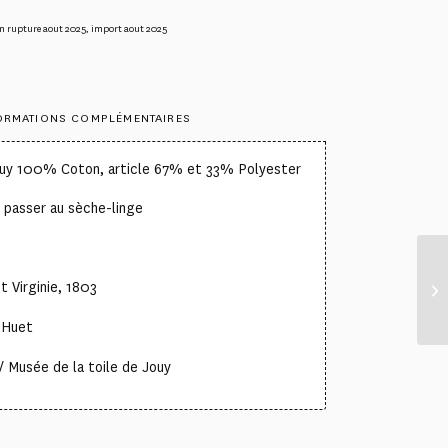
n rupture aout 2025
,
import aout 2025
ORMATIONS COMPLÉMENTAIRES
ouy 100% Coton, article 67% et 33% Polyester
 passer au sèche-linge
t Virginie, 1803
 Huet
 Musée de la toile de Jouy