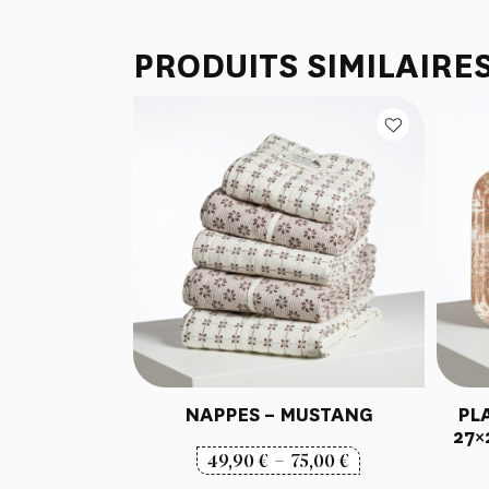
PRODUITS SIMILAIRE
NAPPES – MUSTANG
PL
27×
Plage
49,90
€
–
75,00
€
de