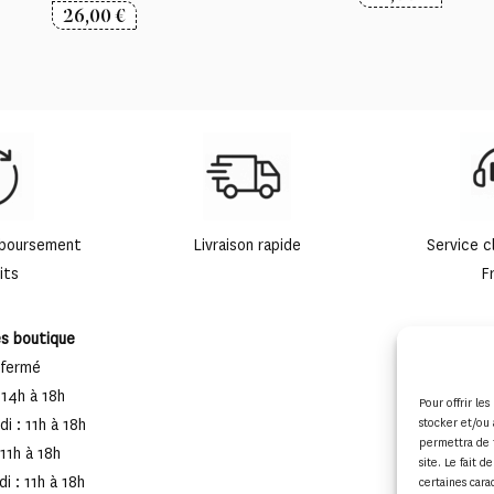
26,00
€
mboursement
Livraison rapide
Service c
its
F
es boutique
 fermé
 14h à 18h
Pour offrir le
stocker et/ou 
i : 11h à 18h
permettra de 
 11h à 18h
site. Le fait 
i : 11h à 18h
certaines cara