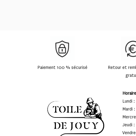
prix :
49,90 €
à
75,00 €
Paiement 100 % sécurisé
Retour et re
gratu
Horair
Lundi :
Mardi :
Mercred
Jeudi :
Vendred