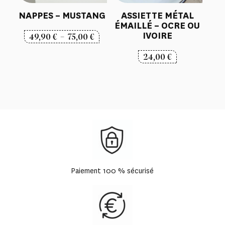
NAPPES – MUSTANG
ASSIETTE MÉTAL
ÉMAILLÉ – OCRE OU
IVOIRE
Plage
49,90
€
–
75,00
€
de
24,00
€
prix :
49,90 €
à
75,00 €
Paiement 100 % sécurisé