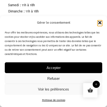
Samedi : 11h à 18h
Dimanche : 11h à 18h
Gérer le consentement
Pour offrir les meilleures expériences, nous utilisons des technologies telles que les
cookies pour stocker et/ou accéder aux informations des appareils. Le fait de
consentir à ces technologies nous permettra de traiter des données telles que le
comportement de navigation ou les ID uniques sur ce site. Le fait de ne pas consentir
ou de retirer son consentement peut avoir un effet négatif sur certaines
caractéristiques et fonctions.
Accepter
Refuser
© Copyright - Musée de la toile de Jouy
0
Voir les préférences
Politique en matière de remboursements et de retours
Politique de cookies
Politique de cookies (UE)
Conditions générales