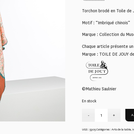
Torchon brodé en Toile de J
Motif : “Imbriqué chinois”
Marque : Collection du Mus
Chaque article présente un 
Marque : TOILE DE JOUY d
©Mathieu Saulnier
En stock
A
UGS :
5305
Catégories :
Arts de la table
,
i