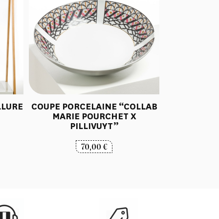
LLURE
COUPE PORCELAINE “COLLAB
MARIE POURCHET X
PILLIVUYT”
70,00
€