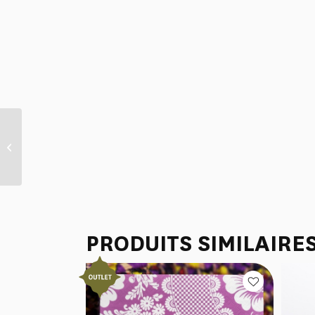
GRAND TORCHON BRODE
“LA CHASSE A JOUY”
MUSTANG
PRODUITS SIMILAIRE