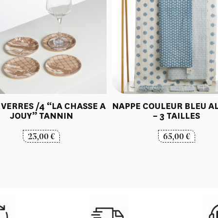
 VERRES /4 “LA CHASSE A
NAPPE COULEUR BLEU A
JOUY” TANNIN
– 3 TAILLES
23,00
€
65,00
€