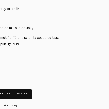
ouy et en lin
ée de la Toile de Jouy
motif différent selon la coupe du tissu
epuis 1760 ®
JOUTER AU PANIER
mport aout 2025