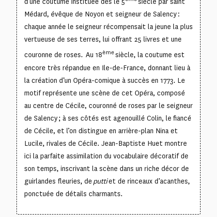
d’une coutume instituée dès le 5
siècle par saint
Médard, évêque de Noyon et seigneur de Salency :
chaque année le seigneur récompensait la jeune la plus
vertueuse de ses terres, lui offrant 25 livres et une
ème
couronne de roses. Au 18
siècle, la coutume est
encore très répandue en Ile-de-France, donnant lieu à
la création d’un Opéra-comique à succès en 1773. Le
motif représente une scène de cet Opéra, composé
au centre de Cécile, couronné de roses par le seigneur
de Salency ; à ses côtés est agenouillé Colin, le fiancé
de Cécile, et l’on distingue en arrière-plan Nina et
Lucile, rivales de Cécile. Jean-Baptiste Huet montre
ici la parfaite assimilation du vocabulaire décoratif de
son temps, inscrivant la scène dans un riche décor de
guirlandes fleuries, de
putti
et de rinceaux d’acanthes,
ponctuée de détails charmants.