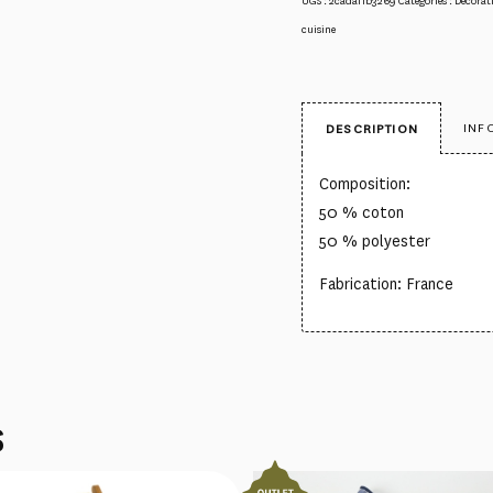
UGS :
2cadaf1b3269
Catégories :
Décorati
cuisine
INF
DESCRIPTION
Composition:
50 % coton
50 % polyester
Fabrication: France
S