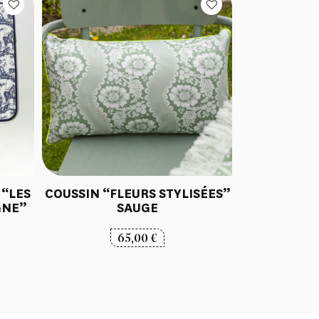
 “LES
COUSSIN “FLEURS STYLISÉES”
GNE”
SAUGE
65,00
€