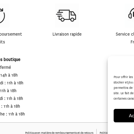
mboursement
Livraison rapide
Service c
its
F
es boutique
 fermé
 14h à 18h
Pour offrir le
stocker et/ou 
i : 11h à 18h
permettra de 
 11h à 18h
site. Le fait 
i : 11h à 18h
certaines cara
: 11h à 18h
e : 11h à 18h
Ac
Politique en matière de remboursements et de retours
Politique de cookies (UE)