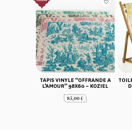
TAPIS VINYLE “OFFRANDE A
TOIL
L’AMOUR” 98X60 – KOZIEL
D
85,00
€