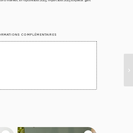
on d'intérieur
,
En rupture aout 2025
,
import aout 2025
Étiquette :
gant
ORMATIONS COMPLÉMENTAIRES