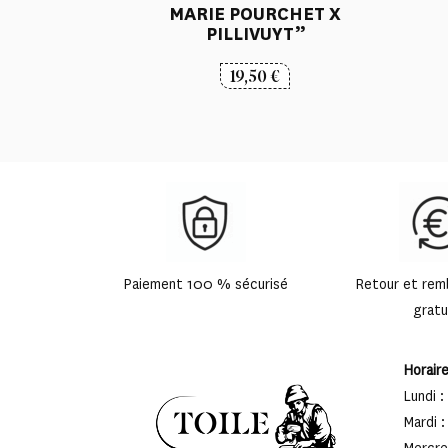
MARIE POURCHET X
PILLIVUYT”
19,50
€
Paiement 100 % sécurisé
Retour et re
gratu
Horair
Lundi :
Mardi :