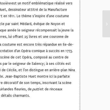
Rosière
est un motif emblématique réalisé vers
uet, dessinateur attitré de la Manufacture
t en 1811. Le thème s’inspire d’une coutume
cle par saint Médard, évêque de Noyon et
aque année le seigneur récompensait la jeune la
res, lui offrant 25 livres et une couronne de
la coutume est encore très répandue en Ile-de-
a création d’un Opéra-comique à succès en 1773.
 scène de cet Opéra, composé au centre de
s par le seigneur de Salency ; à ses côtés est
é de Cécile, et l’on distingue en arrière-plan Nina
ile. Jean-Baptiste Huet montre ici la parfaite
ire décoratif de son temps, inscrivant la scène
irlandes fleuries, de
putti
et de rinceaux
 détails charmants.