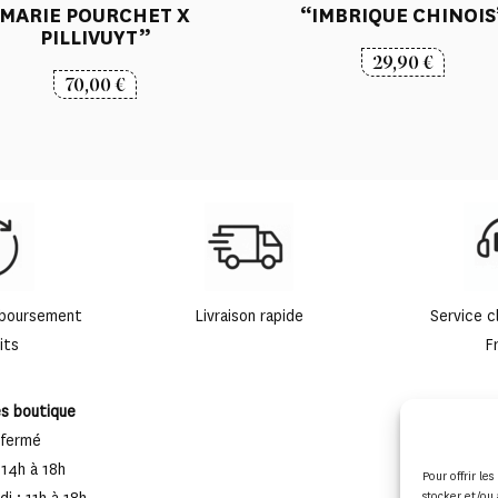
MARIE POURCHET X
“IMBRIQUE CHINOIS
PILLIVUYT”
29,90
€
70,00
€
mboursement
Livraison rapide
Service c
its
F
es boutique
 fermé
 14h à 18h
Pour offrir le
stocker et/ou 