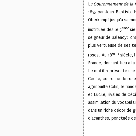
Le
Couronnement de la 
1875 par Jean-Baptiste H
Oberkampf jusqu’à sa mor
ème
instituée dès le 5
siè
seigneur de Salency : ch
plus vertueuse de ses ter
ème
roses. Au 18
siècle, 
France, donnant lieu à l
Le motif représente une
Cécile, couronné de rose
agenouillé Colin, le fianc
et Lucile, rivales de Céc
assimilation du vocabula
dans un riche décor de gu
d’acanthes, ponctuée de