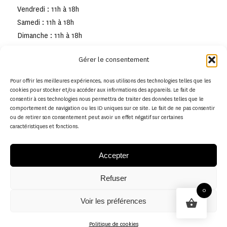
Vendredi : 11h à 18h
Samedi : 11h à 18h
Dimanche : 11h à 18h
Gérer le consentement
Pour offrir les meilleures expériences, nous utilisons des technologies telles que les
cookies pour stocker et/ou accéder aux informations des appareils. Le fait de
consentir à ces technologies nous permettra de traiter des données telles que le
comportement de navigation ou les ID uniques sur ce site. Le fait de ne pas consentir
ou de retirer son consentement peut avoir un effet négatif sur certaines
caractéristiques et fonctions.
Accepter
Refuser
© Copyright - Musée de la toile de Jouy
0
Voir les préférences
Politique en matière de remboursements et de retours
Politique de cookies
Politique de cookies (UE)
Conditions générales