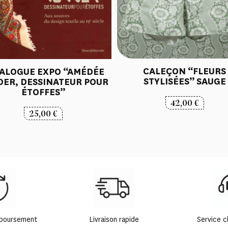
CALEÇON “FLEURS
ALOGUE EXPO “AMÉDÉE
STYLISÉES” SAUGE
ER, DESSINATEUR POUR
ÉTOFFES”
42,00
€
25,00
€
mboursement
Livraison rapide
Service c