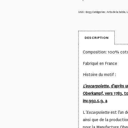
UGS :
6033
Catégories :
Arts de la table
,
L
DESCRIPTION
Composition: 100% cot
Fabriqué en France
Histoire du motif :
L’escarpolette
, d’après 
Oberkampf, vers 1783, to
inv.992.5.9. a
L
’Escarpolette
est l’un 
ainsi que de la producti
pour la Manufacture Obe