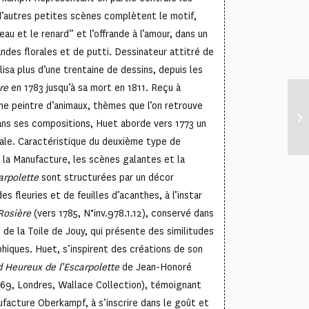
 d’autres petites scènes complètent le motif,
au et le renard” et l’offrande à l’amour, dans un
ndes florales et de putti. Dessinateur attitré de
isa plus d’une trentaine de dessins, depuis les
re
en 1783 jusqu’à sa mort en 1811. Reçu à
e peintre d’animaux, thèmes que l’on retrouve
ans ses compositions, Huet aborde vers 1773 un
ale. Caractéristique du deuxième type de
la Manufacture, les scènes galantes et la
arpolette
sont structurées par un décor
es fleuries et de feuilles d’acanthes, à l’instar
Rosière
(vers 1785, N°inv.978.1.12), conservé dans
 de la Toile de Jouy, qui présente des similitudes
phiques. Huet, s’inspirent des créations de son
d Heureux de l’Escarpolette
de Jean-Honoré
769, Londres, Wallace Collection), témoignant
ufacture Oberkampf, à s’inscrire dans le goût et