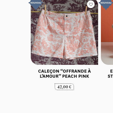
CALEÇON “OFFRANDE À
E
L’AMOUR” PEACH PINK
ST
42,00
€