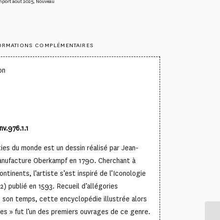
mport aout 2025
,
Nouveau
ORMATIONS COMPLÉMENTAIRES
on
nv.976.1.1
ies du monde est un dessin réalisé par Jean-
anufacture Oberkampf en 1790. Cherchant à
ntinents, l’artiste s’est inspiré de l’Iconologie
) publié en 1593. Recueil d’allégories
son temps, cette encyclopédie illustrée alors
es » fut l’un des premiers ouvrages de ce genre.