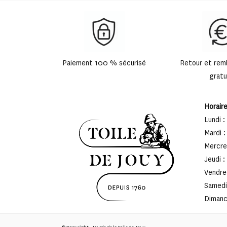
Paiement 100 % sécurisé
Retour et re
gratu
Horair
Lundi :
Mardi :
Mercred
Jeudi :
Vendred
Samedi 
Dimanch