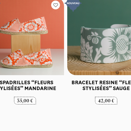
SPADRILLES “FLEURS
BRACELET RESINE “FL
YLISÉES” MANDARINE
STYLISÉES” SAUGE
35,00
€
42,00
€