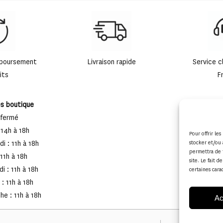
mboursement
Livraison rapide
Service c
its
F
es boutique
 fermé
 14h à 18h
Pour offrir le
i : 11h à 18h
stocker et/ou 
permettra de 
 11h à 18h
site. Le fait 
i : 11h à 18h
certaines cara
: 11h à 18h
e : 11h à 18h
Ac