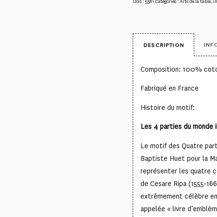
UGS :
5581
Catégories :
Arts de la table
,
i
INF
DESCRIPTION
Composition: 100% cot
Fabriqué en France
Histoire du motif:
Les 4 parties du monde i
Le motif des Quatre part
Baptiste Huet pour la M
représenter les quatre co
de Cesare Ripa (1555-1662
extrêmement célèbre en 
appelée « livre d’emblèm