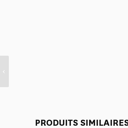
BOITE A MOUCHOIRS
“FLEURS STYLISEES”
JAUNE
PRODUITS SIMILAIRE