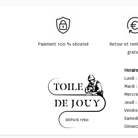
Paiement 100 % sécurisé
Retour et re
gratu
Horair
Lundi :
Mardi :
Mercred
Jeudi :
Vendred
Samedi 
Dimanch