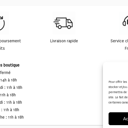
mboursement
Livraison rapide
Service c
its
F
es boutique
 fermé
 14h à 18h
Pour offrir le
stocker et/ou 
i : 11h à 18h
permettra de 
 11h à 18h
site. Le fait 
i : 11h à 18h
certaines cara
: 11h à 18h
e : 11h à 18h
Ac