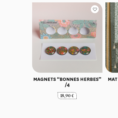
MAGNETS “BONNES HERBES”
MAT
/4
18,90
€