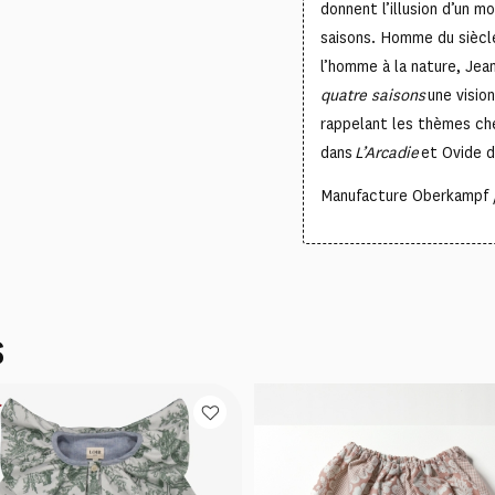
donnent l’illusion d’un m
saisons. Homme du siècle
l’homme à la nature, Je
quatre saisons
une visio
rappelant les thèmes che
dans
L’Arcadie
et Ovide 
Manufacture Oberkampf /
S