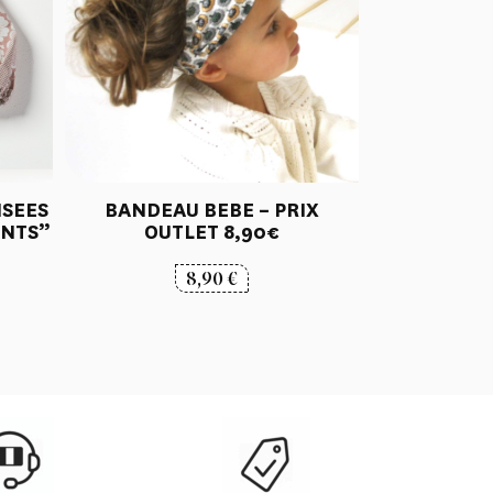
ISEES
BANDEAU BEBE – PRIX
NTS”
OUTLET 8,90€
8,90
€