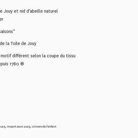
e Jouy et nid d’abeille naturel
er
saisons”
de la Toile de Jouy
motif différent selon la coupe du tissu
epuis 1760 ®
2025
,
import aout 2025
,
Univers de l'enfant