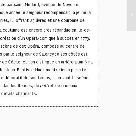
cle par saint Médard, évêque de Noyon et
aque année le seigneur récompensait la jeune la
res, lui offrant 25 livres et une couronne de
la coutume est encore très répandue en Ile-de-
a création d’un Opéra-comique à succès en 1773.
 scène de cet Opéra, composé au centre de
s par le seigneur de Salency ; à ses côtés est
é de Cécile, et l’on distingue en arrière-plan Nina
ile. Jean-Baptiste Huet montre ici la parfaite
ire décoratif de son temps, inscrivant la scène
irlandes fleuries, de
putti
et de rinceaux
 détails charmants.