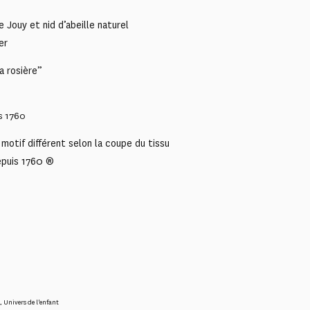
e Jouy et nid d’abeille naturel
er
a rosière”
s 1760
motif différent selon la coupe du tissu
epuis 1760 ®
,
Univers de l'enfant