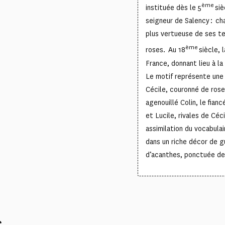
ème
instituée dès le 5
siè
seigneur de Salency : ch
plus vertueuse de ses ter
ème
roses. Au 18
siècle, 
France, donnant lieu à l
Le motif représente une
Cécile, couronné de rose
agenouillé Colin, le fianc
et Lucile, rivales de Céc
assimilation du vocabula
dans un riche décor de gu
d’acanthes, ponctuée de