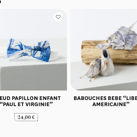
S
EUD PAPILLON ENFANT
BABOUCHES BEBE “LIB
“PAUL ET VIRGINIE”
AMERICAINE”
24,00
€