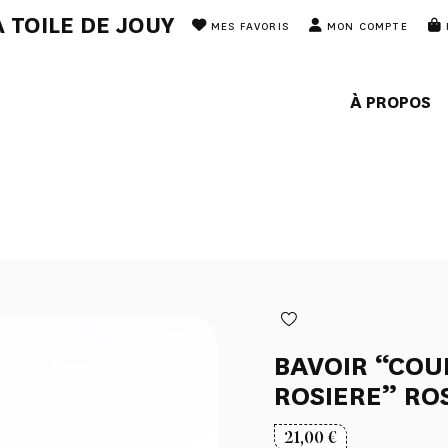
 TOILE DE JOUY
MES FAVORIS
MON COMPTE
À PROPOS
BAVOIR “CO
ROSIERE” RO
21,00
€