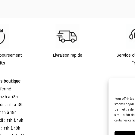
mboursement
Livraison rapide
Service c
its
F
es boutique
 fermé
 14h à 18h
Pour offrir le
i : 11h à 18h
stocker et/ou 
permettra de 
 11h à 18h
site. Le fait 
i : 11h à 18h
certaines cara
: 11h à 18h