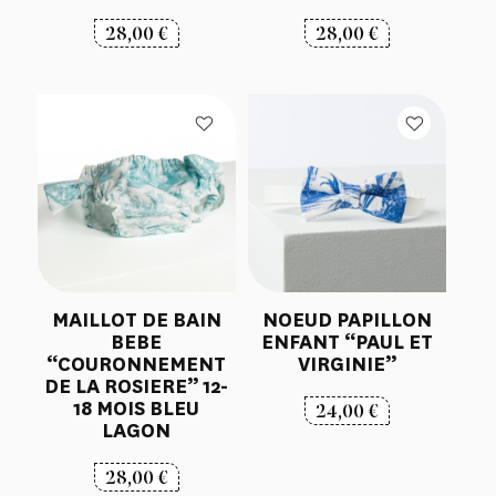
28,00
€
28,00
€
MAILLOT DE BAIN
NOEUD PAPILLON
BEBE
ENFANT “PAUL ET
“COURONNEMENT
VIRGINIE”
DE LA ROSIERE” 12-
18 MOIS BLEU
24,00
€
LAGON
28,00
€