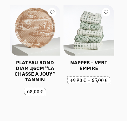
PLATEAU ROND
NAPPES – VERT
DIAM 46CM “LA
EMPIRE
CHASSE A JOUY”
TANNIN
Plage
49,90
€
–
65,00
€
de
68,00
€
prix :
49,90 €
à
65,00 €