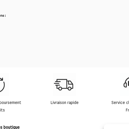
ns :
mboursement
Livraison rapide
Service c
its
F
es boutique