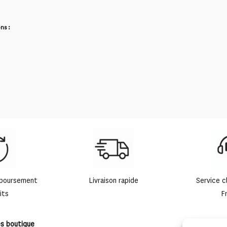
ns :
mboursement
Livraison rapide
Service c
its
F
es boutique