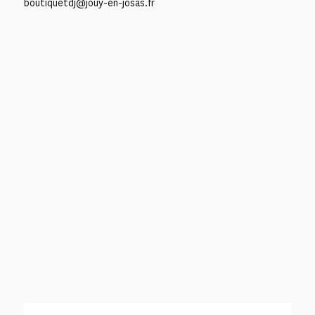
boutiquetdj@jouy-en-josas.fr