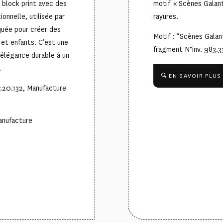
 block print avec des
motif « Scènes Galante
onnelle, utilisée par
rayures.
quée pour créer des
Motif : “Scènes Galan
et enfants. C’est une
fragment N°inv. 983.
e élégance durable à un
.
EN SAVOIR PLUS
87.20.132, Manufacture
Manufacture