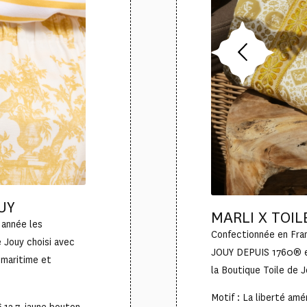
UY
MARLI X TOIL
 année les
Confectionnée en Fra
 Jouy choisi avec
JOUY DEPUIS 1760® es
n maritime et
la Boutique Toile de J
Motif : La liberté am